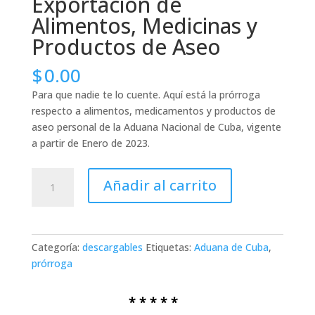
Exportación de
Alimentos, Medicinas y
Productos de Aseo
$
0.00
Para que nadie te lo cuente. Aquí está la prórroga
respecto a alimentos, medicamentos y productos de
aseo personal de la Aduana Nacional de Cuba, vigente
a partir de Enero de 2023.
Prórroga
Añadir al carrito
Para
la
Exportación
de
Categoría:
descargables
Etiquetas:
Aduana de Cuba
,
Alimentos,
prórroga
Medicinas
y
.
* * * * *
Productos