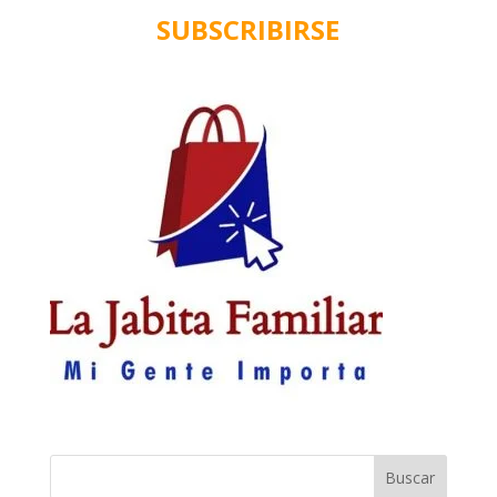
de
SUBSCRIBIRSE
Aseo
cantidad
Buscar