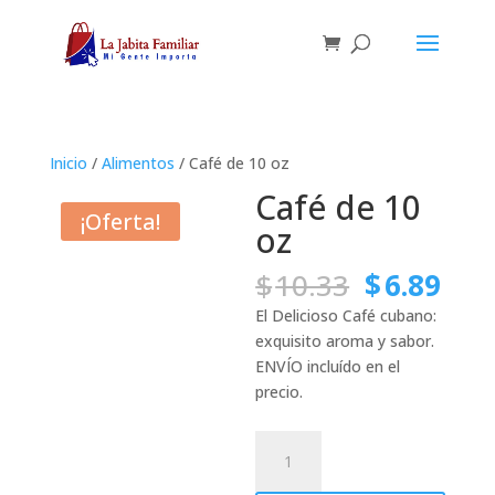
Inicio
/
Alimentos
/ Café de 10 oz
Café de 10
¡Oferta!
oz
El
El
$
10.33
$
6.89
precio
pre
El Delicioso Café cubano:
original
act
exquisito aroma y sabor.
era:
es:
ENVÍO incluído en el
$10.33.
$6.8
precio.
Café
de
10