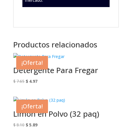
mercado.
.
Productos relacionados
¡Oferta!
Detergente Para Fregar
El
El
$
7.65
$
4.97
precio
precio
original
actual
era:
es:
¡Oferta!
$7.65.
$4.97.
Limón en Polvo (32 paq)
El
El
$
8.10
$
5.89
precio
precio