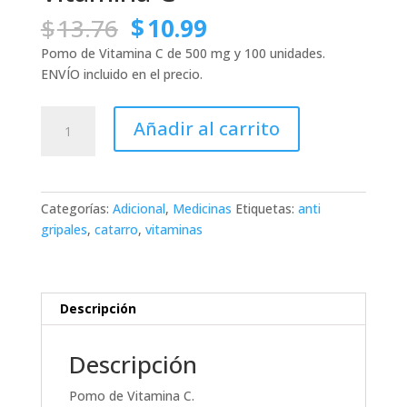
El
El
$
13.76
$
10.99
precio
precio
Pomo de Vitamina C de 500 mg y 100 unidades.
original
actual
ENVÍO incluido en el precio.
era:
es:
$13.76.
$10.99.
Vitamina
Añadir al carrito
C
cantidad
Categorías:
Adicional
,
Medicinas
Etiquetas:
anti
gripales
,
catarro
,
vitaminas
Descripción
Descripción
Pomo de Vitamina C.