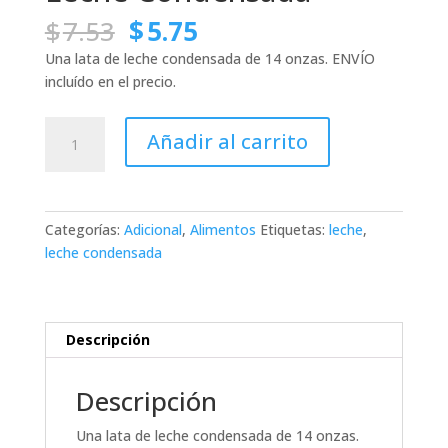
El
El
$
7.53
$
5.75
precio
precio
Una lata de leche condensada de 14 onzas. ENVÍO
original
actual
incluído en el precio.
era:
es:
$7.53.
$5.75.
Leche
Añadir al carrito
Condensada
cantidad
Categorías:
Adicional
,
Alimentos
Etiquetas:
leche
,
leche condensada
Descripción
Descripción
Una lata de leche condensada de 14 onzas.