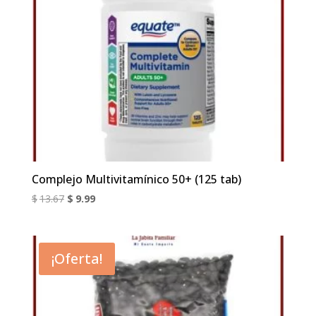
Complejo Multivitamínico 50+ (125 tab)
El
El
$
13.67
$
9.99
precio
precio
original
actual
era:
es:
¡Oferta!
$13.67.
$9.99.