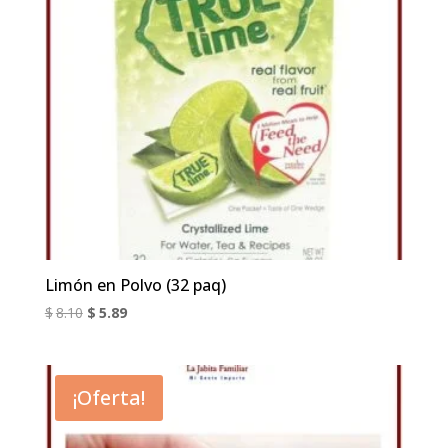
Limón en Polvo (32 paq)
El
El
$
8.10
$
5.89
precio
precio
original
actual
era:
es:
¡Oferta!
$8.10.
$5.89.