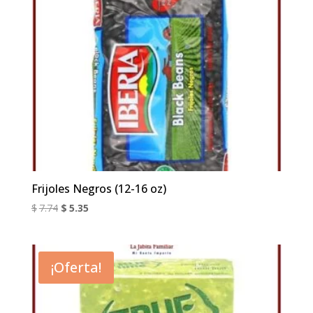
Frijoles Negros (12-16 oz)
El
El
$
7.74
$
5.35
precio
precio
original
actual
era:
es:
¡Oferta!
$7.74.
$5.35.