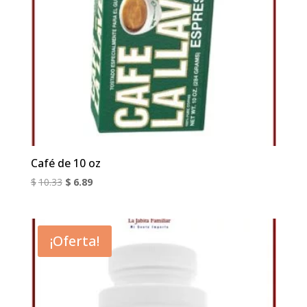
Café de 10 oz
El
El
$
10.33
$
6.89
precio
precio
original
actual
era:
es:
¡Oferta!
$10.33.
$6.89.