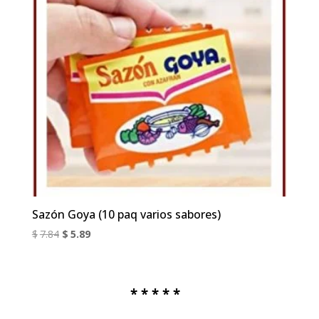
Sazón Goya (10 paq varios sabores)
El
El
$
7.84
$
5.89
precio
precio
original
actual
era:
es:
.
* * * * *
$7.84.
$5.89.